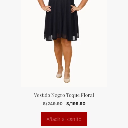
Vestido Negro Toque Floral
El
El
S/
249.90
S/
199.90
precio
precio
original
actual
Añadir al carrito
era:
es: