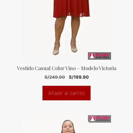
Vestido Casual Color Vino – Modelo Victoria
El
El
S/
249.90
S/
199.90
precio
precio
original
actual
Añadir al carrito
era:
es:
S/249.90.
S/199.90.