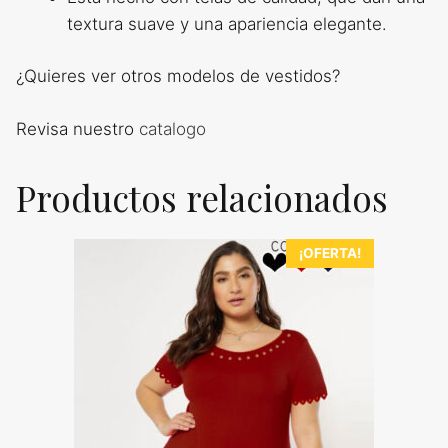
textura suave y una apariencia elegante.
¿Quieres ver otros modelos de vestidos?
Revisa nuestro
catalogo
Productos relacionados
Este
¡OFERTA!
producto
tiene
múltiples
variantes.
Las
opciones
se